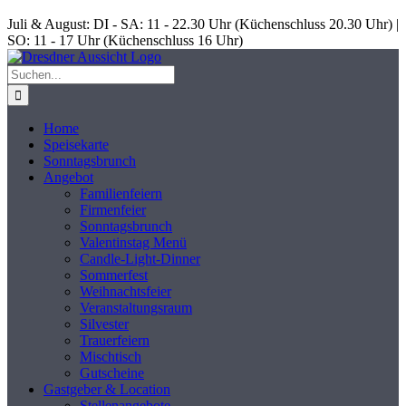
Skip
Juli & August: DI - SA: 11 - 22.30 Uhr (Küchenschluss 20.30 Uhr) |
to
SO: 11 - 17 Uhr (Küchenschluss 16 Uhr)
content
Suche
nach:
Home
Speisekarte
Sonntagsbrunch
Angebot
Familienfeiern
Firmenfeier
Sonntagsbrunch
Valentinstag Menü
Candle-Light-Dinner
Sommerfest
Weihnachtsfeier
Veranstaltungsraum
Silvester
Trauerfeiern
Mischtisch
Gutscheine
Gastgeber & Location
Stellenangebote