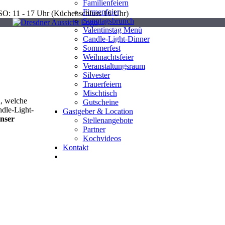
Familienfeiern
Firmenfeier
 SO: 11 - 17 Uhr (Küchenschluss 16 Uhr)
Sonntagsbrunch
Valentinstag Menü
Candle-Light-Dinner
Sommerfest
Weihnachtsfeier
Veranstaltungsraum
Silvester
Trauerfeiern
Mischtisch
n, welche
Gutscheine
ndle-Light-
Gastgeber & Location
unser
Stellenangebote
Partner
Kochvideos
Kontakt