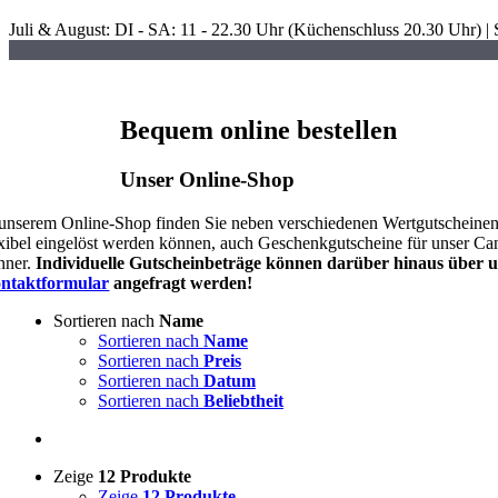
Skip
Juli & August: DI - SA: 11 - 22.30 Uhr (Küchenschluss 20.30 Uhr) |
to
content
Bequem online bestellen
Unser Online-Shop
 unserem Online-Shop finden Sie neben verschiedenen Wertgutscheine
exibel eingelöst werden können, auch Geschenkgutscheine für unser Ca
nner.
Individuelle Gutscheinbeträge können darüber hinaus über 
ntaktformular
angefragt werden!
Sortieren nach
Name
Sortieren nach
Name
Sortieren nach
Preis
Sortieren nach
Datum
Sortieren nach
Beliebtheit
Zeige
12 Produkte
Zeige
12 Produkte