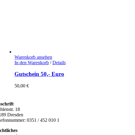
Warenkorb ansehen
In den Warenkorb
/
Details
Gutschein 50,- Euro
50,00
€
schrift
hlenstr. 18
189 Dresden
lefonnummer: 0351 / 452 010 1
chtliches