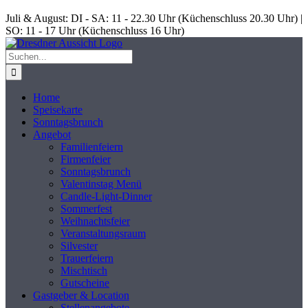
Skip
Juli & August: DI - SA: 11 - 22.30 Uhr (Küchenschluss 20.30 Uhr) |
to
SO: 11 - 17 Uhr (Küchenschluss 16 Uhr)
content
Suche
nach:
Home
Speisekarte
Sonntagsbrunch
Angebot
Familienfeiern
Firmenfeier
Sonntagsbrunch
Valentinstag Menü
Candle-Light-Dinner
Sommerfest
Weihnachtsfeier
Veranstaltungsraum
Silvester
Trauerfeiern
Mischtisch
Gutscheine
Gastgeber & Location
Stellenangebote