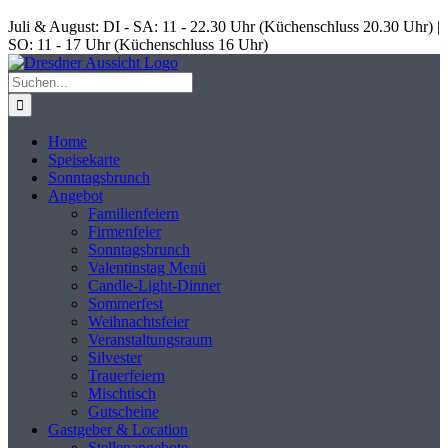
Skip
Juli & August: DI - SA: 11 - 22.30 Uhr (Küchenschluss 20.30 Uhr) |
to
SO: 11 - 17 Uhr (Küchenschluss 16 Uhr)
content
Suche
nach:
Home
Speisekarte
Sonntagsbrunch
Angebot
Familienfeiern
Firmenfeier
Sonntagsbrunch
Valentinstag Menü
Candle-Light-Dinner
Sommerfest
Weihnachtsfeier
Veranstaltungsraum
Silvester
Trauerfeiern
Mischtisch
Gutscheine
Gastgeber & Location
Stellenangebote